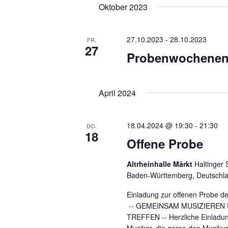
g
g
Oktober 2023
e
e
27.10.2023
-
28.10.2023
FR.
n
n
27
Probenwochenen
S
u
April 2024
c
h
18.04.2024 @ 19:30
-
21:30
DO.
18
Offene Probe
e
u
Altrheinhalle Märkt
Haltinger 
Baden-Württemberg, Deutschl
n
Einladung zur offenen Probe de
d
-- GEMEINSAM MUSIZIEREN
TREFFEN -- Herzliche Einladung
A