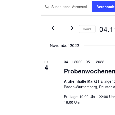
V
V
Bitte
Veranstal
e
e
Schlüsselwort
eingeben.
r
r
Suche
04.1
nach
Heute
a
a
Veranstaltungen
Datum
n
n
Schlüsselwort.
wählen.
November 2022
s
s
t
t
04.11.2022
-
05.11.2022
FR.
4
a
a
Probenwochenen
l
l
Altrheinhalle Märkt
Haltinger 
Baden-Württemberg, Deutschl
t
t
Freitags: 19:00 Uhr - 22:00 Uh
u
u
16:00 Uhr
n
n