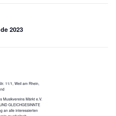
n
-
N
a
v
de 2023
i
g
a
t
i
o
n
Str. 11/1, Weil am Rhein,
and
s Musikvereins Märkt e.V.
 UND GLEICHGESINNTE
 an alle interessierten