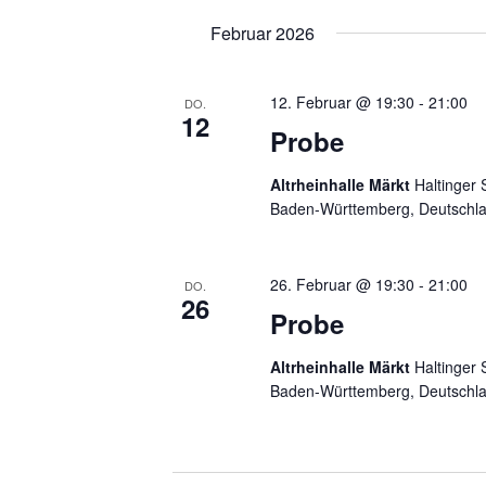
i
Februar 2026
g
12. Februar @ 19:30
-
21:00
DO.
a
12
Probe
t
Altrheinhalle Märkt
Haltinger 
i
Baden-Württemberg, Deutschl
o
n
26. Februar @ 19:30
-
21:00
DO.
26
Probe
Altrheinhalle Märkt
Haltinger 
Baden-Württemberg, Deutschl