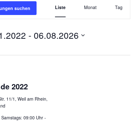
V
Liste
e
Monat
Tag
tungen suchen
r
a
n
1.2022
 - 
06.08.2026
s
t
a
l
t
u
n
g
de 2022
A
n
Str. 11/1, Weil am Rhein,
s
and
i
c
r Samstags: 09:00 Uhr -
h
t
e