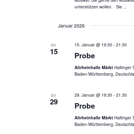
Musiker, die gerne den Musikve
n
unterstützen wollen. Sie ...
s
Januar 2026
i
c
15. Januar @ 19:30
-
21:30
DO.
15
h
Probe
t
Altrheinhalle Märkt
Haltinger 
e
Baden-Württemberg, Deutschl
n
29. Januar @ 19:30
-
21:30
DO.
,
29
Probe
N
Altrheinhalle Märkt
Haltinger 
a
Baden-Württemberg, Deutschl
v