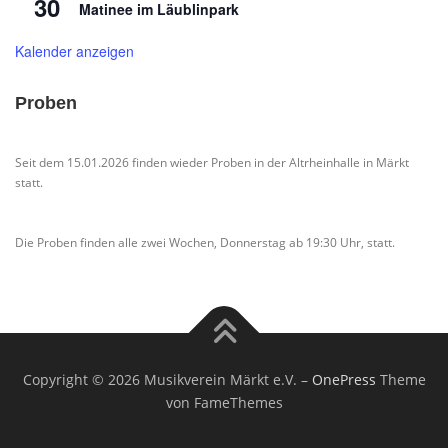
30
Matinee im Läublinpark
Kalender anzeigen
Proben
Seit dem 15.01.2026 finden wieder Proben in der Altrheinhalle in Märkt
statt.
Die Proben finden alle zwei Wochen, Donnerstag ab 19:30 Uhr, statt.
Copyright © 2026 Musikverein Märkt e.V.
–
OnePress
Theme
von FameThemes