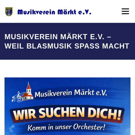
Zum
Inhalt
Menü
springen
STARTSEITE
INFOS
ÜBER UNS
MEDIEN
MUSIKVEREIN MÄRKT E.V. –
WEIL BLASMUSIK SPASS MACHT
RECHTLICHES